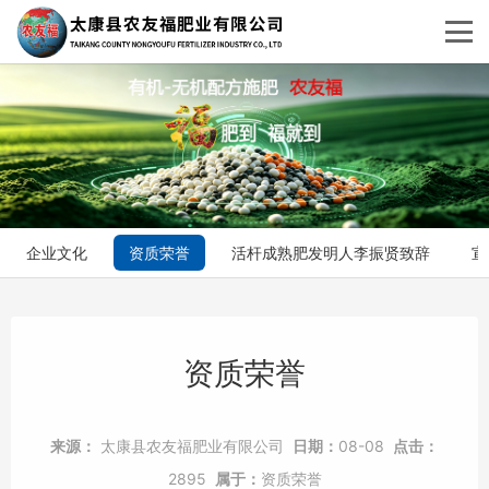
企业文化
资质荣誉
活杆成熟肥发明人李振贤致辞
宣
资质荣誉
来源：
太康县农友福肥业有限公司
日期：
08-08
点击：
2895
属于：
资质荣誉